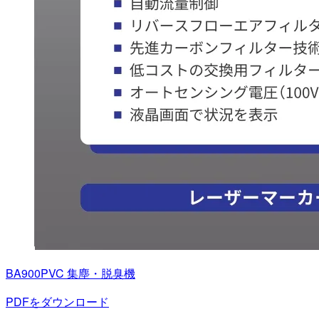
BA900PVC 集塵・脱臭機
PDFをダウンロード